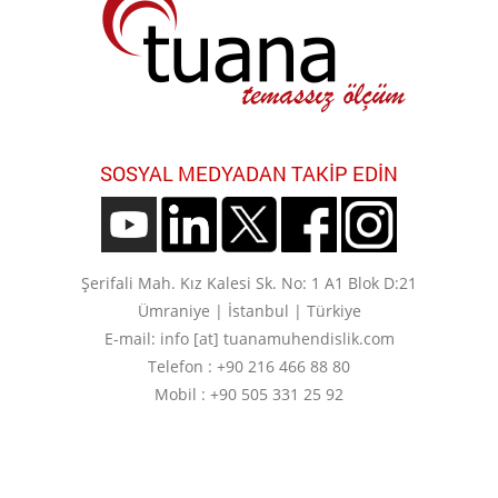
SOSYAL MEDYADAN TAKIP EDIN
Şerifali Mah. Kız Kalesi Sk. No: 1 A1 Blok D:21
Ümraniye | İstanbul | Türkiye
E-mail: info [at] tuanamuhendislik.com
Telefon : +90 216 466 88 80
Mobil : +90 505 331 25 92